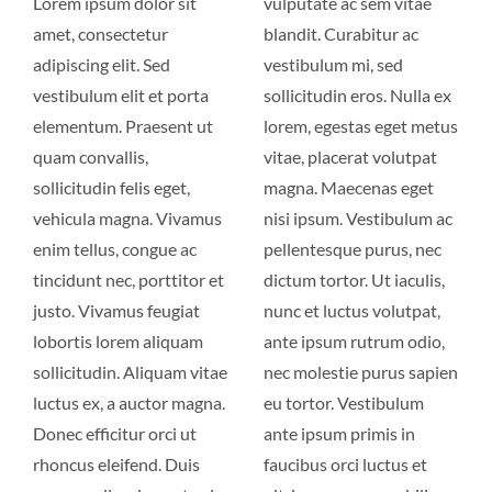
Lorem ipsum dolor sit
vulputate ac sem vitae
amet, consectetur
blandit. Curabitur ac
adipiscing elit. Sed
vestibulum mi, sed
vestibulum elit et porta
sollicitudin eros. Nulla ex
elementum. Praesent ut
lorem, egestas eget metus
quam convallis,
vitae, placerat volutpat
sollicitudin felis eget,
magna. Maecenas eget
vehicula magna. Vivamus
nisi ipsum. Vestibulum ac
enim tellus, congue ac
pellentesque purus, nec
tincidunt nec, porttitor et
dictum tortor. Ut iaculis,
justo. Vivamus feugiat
nunc et luctus volutpat,
lobortis lorem aliquam
ante ipsum rutrum odio,
sollicitudin. Aliquam vitae
nec molestie purus sapien
luctus ex, a auctor magna.
eu tortor. Vestibulum
Donec efficitur orci ut
ante ipsum primis in
rhoncus eleifend. Duis
faucibus orci luctus et