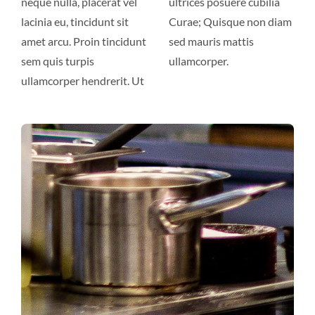
neque nulla, placerat vel
ultrices posuere cubilia
lacinia eu, tincidunt sit
Curae; Quisque non diam
amet arcu. Proin tincidunt
sed mauris mattis
sem quis turpis
ullamcorper.
ullamcorper hendrerit. Ut