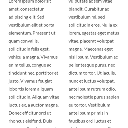
Lorem ipsum dolor sit
vulputate ac sem vitae
amet, consectetur
blandit. Curabitur ac
adipiscing elit. Sed
vestibulum mi, sed
vestibulum elit et porta
sollicitudin eros. Nulla ex
elementum. Praesent ut
lorem, egestas eget metus
quam convallis,
vitae, placerat volutpat
sollicitudin felis eget,
magna. Maecenas eget
vehicula magna. Vivamus
nisi ipsum. Vestibulum ac
enim tellus, congue ac
pellentesque purus, nec
tincidunt nec, porttitor et
dictum tortor. Ut iaculis,
justo. Vivamus feugiat
nunc et luctus volutpat,
lobortis lorem aliquam
ante ipsum rutrum odio,
sollicitudin. Aliquam vitae
nec molestie purus sapien
luctus ex, a auctor magna.
eu tortor. Vestibulum
Donec efficitur orci ut
ante ipsum primis in
rhoncus eleifend. Duis
faucibus orci luctus et