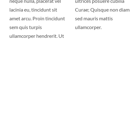
neque nulla, placerat vel
ultrices posuere cubilia
lacinia eu, tincidunt sit
Curae; Quisque non diam
amet arcu. Proin tincidunt
sed mauris mattis
sem quis turpis
ullamcorper.
ullamcorper hendrerit. Ut