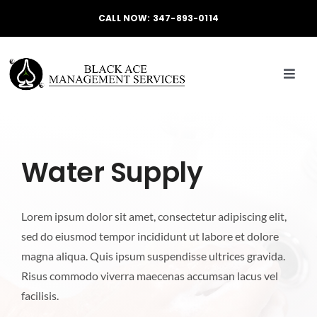
Skip
CALL NOW: 347-893-0114
to
content
Toggl
Navig
HOME
Water Supply
ABOUT
Lorem ipsum dolor sit amet, consectetur adipiscing elit,
SERVICES
sed do eiusmod tempor incididunt ut labore et dolore
magna aliqua. Quis ipsum suspendisse ultrices gravida.
CONTACT
Risus commodo viverra maecenas accumsan lacus vel
facilisis.